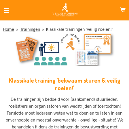
Ga
direct
naar
de
Home
»
Trainingen
»
Klassikale trainingen 'veilig roeien!'
hoofdinhoud
Klassikale training 'bekwaam sturen & veilig
roeien!'
De trainingen zijn bedoeld voor (aankomend) stuurlieden,
roei(st)ers en organisatoren van wedstrijden of toertochten!
Tenslotte moet iedereen weten wat te doen en te laten in een
onverhoopte en meestal onverwachte - onveilige - situatie! We
behandelen tijdens de trainingen de bewustwording met