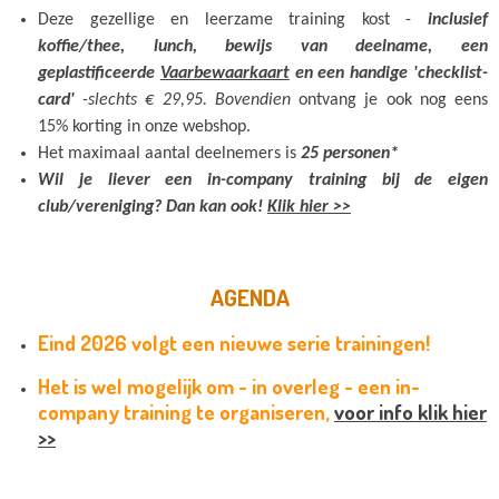
Deze gezellige en leerzame training kost -
inclusief
koffie/thee, lunch, b
ewijs van deelname, een
geplastificeerde
Vaarbewaarkaart
en een handige 'checklist-
card'
-slechts € 29,95. Bovendien
ontvang je ook nog eens
15% korting in onze webshop.
Het maximaal aantal deelnemers is
25 personen*
Wil je liever een in-company training bij de eigen
club/vereniging? Dan kan ook!
Klik hier >>
AGENDA
Eind 2026 volgt een nieuwe serie trainingen!
Het is wel mogelijk om - in overleg - een in-
company training te organiseren,
voor info klik hier
>>