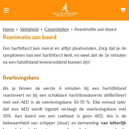
Ga
direct
naar
de
Home
»
Veiligheid
»
Calamiteiten
»
Reanimatie aan boord
hoofdinhoud
Reanimatie aan boord
Een hartinfarct kan overal en altijd plaatsvinden. Zorg dat je de
symptomen van een hartinfarct kent, en weet dat de 1e minuten
na een hatstilstand levensreddend kunnen zijn!
Overlevingskans
Als je binnen de eerste 6 minuten bij een hartstilstand
reanimeert en bij een schokbare hartritmestoornis defibrilleert
met een AED is de overlevingskans 50-70 %. Elke minuut later
dat een AED wordt ingezet verlaagt de overlevingskans met
10%. Aan boord van een roeiboot is geen AED, dus is de
bekwaamheid van schipper (stuur) en bemanning
van letterlijk