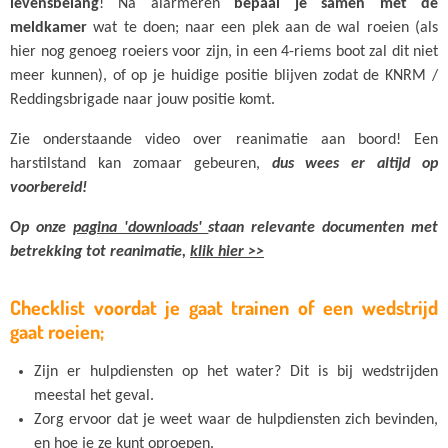
levensbelang
! Na alarmeren
bepaal je samen met de
meldkamer
wat te doen; naar een plek aan de wal roeien (als
hier nog genoeg roeiers voor zijn, in een 4-riems boot zal dit niet
meer kunnen), of op je huidige positie blijven zodat de KNRM /
Reddingsbrigade naar jouw positie komt.
Zie onderstaande video over reanimatie aan boord! Een
harstilstand kan zomaar gebeuren,
dus wees er altijd op
voorbereid!
Op onze
pagina 'downloads'
staan relevante documenten met
betrekking tot reanimatie,
klik hier >>
Checklist voordat je gaat trainen of een wedstrijd
gaat roeien;
Zijn er hulpdiensten op het water? Dit is bij wedstrijden
meestal het geval.
Zorg ervoor dat je weet waar de hulpdiensten zich bevinden,
en hoe je ze kunt oproepen.