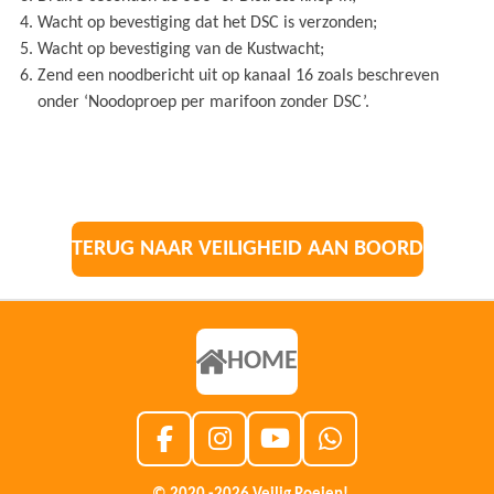
Wacht op bevestiging dat het DSC is verzonden;
Wacht op bevestiging van de Kustwacht;
Zend een noodbericht uit op kanaal 16 zoals beschreven
onder ‘Noodoproep per marifoon zonder DSC’.
TERUG NAAR VEILIGHEID AAN BOORD
HOME
F
I
Y
W
A
N
O
H