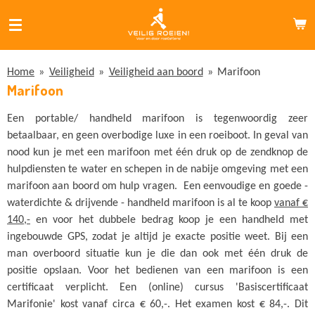
Ga
direct
naar
de
Home
»
Veiligheid
»
Veiligheid aan boord
»
Marifoon
hoofdinhoud
Marifoon
Een portable/ handheld marifoon is tegenwoordig zeer
betaalbaar, en geen overbodige luxe in een roeiboot. In geval van
nood kun je met een marifoon met één druk op de zendknop de
hulpdiensten te water en schepen in de nabije omgeving met een
marifoon aan boord om hulp vragen. Een eenvoudige en goede -
waterdichte & drijvende - handheld marifoon is al te koop
vanaf €
140,-
en voor het dubbele bedrag koop je een handheld met
ingebouwde GPS, zodat je altijd je exacte positie weet. Bij een
man overboord situatie kun je die dan ook met één druk de
positie opslaan. Voor het bedienen van een marifoon is een
certificaat verplicht. Een (online) cursus 'Basiscertificaat
Marifonie' kost vanaf circa € 60,-. Het examen kost € 84,-. Dit