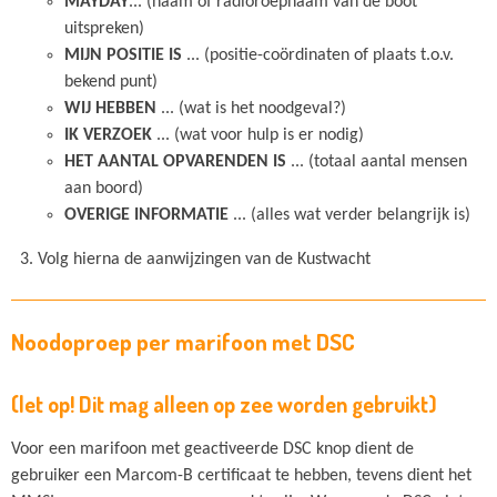
MAYDAY
... (naam of radioroepnaam van de boot
uitspreken)
MIJN POSITIE IS
... (positie-coördinaten of plaats t.o.v.
bekend punt)
WIJ HEBBEN
... (wat is het noodgeval?)
IK VERZOEK
... (wat voor hulp is er nodig)
HET AANTAL OPVARENDEN IS
... (totaal aantal mensen
aan boord)
OVERIGE INFORMATIE
... (alles wat verder belangrijk is)
Volg hierna de aanwijzingen van de Kustwacht
Noodoproep per marifoon met DSC
(let op! Dit mag alleen op zee worden gebruikt)
Voor een marifoon met geactiveerde DSC knop dient de
gebruiker een
Marcom-B certificaat te hebben, tevens dient het