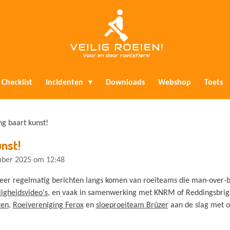
Checklist
Incidenten
Downloads
Webshop
Toets
g baart kunst!
nst!
mber 2025 om 12:48
eer regelmatig berichten langs komen van roeiteams die man-over-b
ligheidsvideo's
, en vaak in samenwerking met KNRM of Reddingsbrig
ten
,
Roeivereniging Ferox
en
sloeproeiteam Brûzer
aan de slag met 