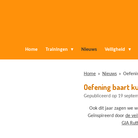
Ga
direct
naar
de
hoofdinhoud
Home
Trainingen
Nieuws
Veiligheid
Home
»
Nieuws
»
Oefenin
Oefening baart ku
Gepubliceerd op 19 septe
Ook dit jaar zagen we w
Geïnspireerd door
de vei
GIA Rut