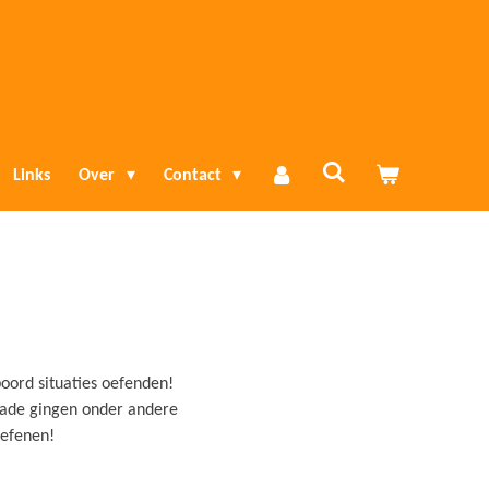
Links
Over
Contact
oord situaties oefenden!
ade gingen onder andere
oefenen!