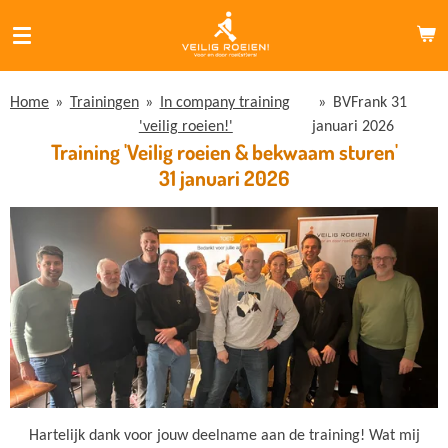
Ga
direct
naar
de
Home
»
Trainingen
»
In company training
»
BVFrank 31
hoofdinhoud
'veilig roeien!'
januari 2026
Training 'Veilig roeien & bekwaam sturen'
31 januari 2026
Hartelijk dank voor jouw deelname aan de training! Wat mij