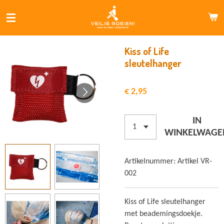
Ga
direct
naar
de
Kiss of Life
hoofdinhoud
sleutelhanger
€ 2,95
IN
WINKELWAGE
Artikelnummer:
Artikel VR-
002
Kiss of Life sleutelhanger
met beademingsdoekje.