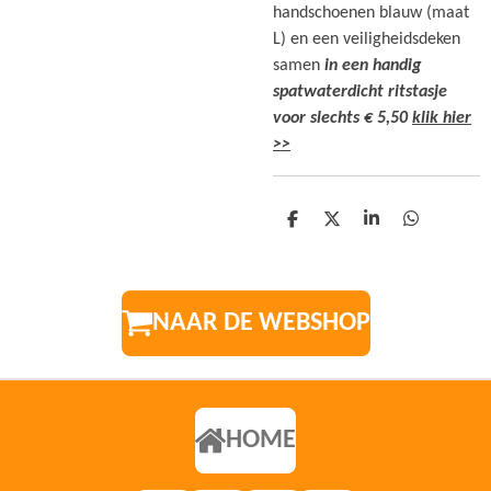
handschoenen blauw (maat
L) en een veiligheidsdeken
samen
in een handig
spatwaterdicht ritstasje
voor slechts € 5,50
klik hier
>>
D
D
S
D
E
E
H
E
L
E
A
L
E
L
R
E
N
E
N
NAAR DE WEBSHOP
HOME