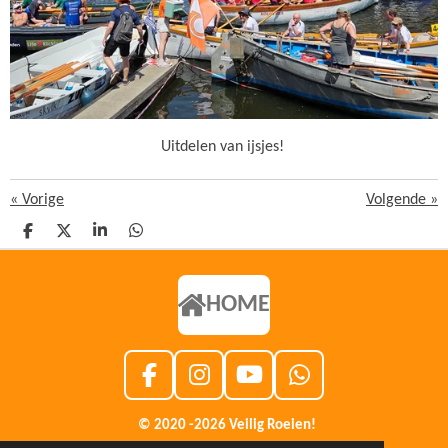
Uitdelen van ijsjes!
«
Vorige
Volgende
»
D
D
S
D
E
E
H
E
L
E
A
L
E
L
R
E
N
E
N
HOME
F
I
Y
W
A
N
O
H
© 2020 -2026 Veilig Roeien!
C
S
U
A