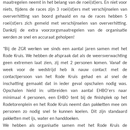
maatregelen neemt in het belang van de roei(st)ers. En niet voor
niets, tijdens de races zijn 3 roei(st)ers met verschijnselen van
oververhitting van boord gehaald en na de races hebben 5
roei(st)ers zich gemeld met verschijnselen van oververhitting.
Dankzij de extra voorzorgsmaatregelen van de organisatie
werden ze snel en accuraat geholpen!
"Bij de ZGR werken we sinds een aantal jaren samen met het
Rode Kruis. We hebben de afspraak dat als de weersverwachting
geen extremen laat zien, zij met 2 personen komen. Vanaf de
week voor de wedstrijd heb ik nauw contact met de
contactpersoon van het Rode Kruis gehad en al snel de
inschatting gemaakt dat in ieder geval opschalen nodig was.
Opschalen hield in: uitbreiden van aantal EHBO'ers naar
minimaal 4 personen, een EHBO tent bij de finishplek op het
Rodetorenplein en het Rode Kruis neemt dan pakketten mee om
personen zo nodig snel te kunnen koelen. Dit zijn standaard
pakketten met ijs, water en handdoeken.
We hebben als organisatie samen met het Rode Kruis de