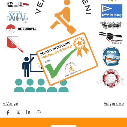
«
Vorige
Volgende
»
D
D
S
D
E
E
H
E
L
E
A
L