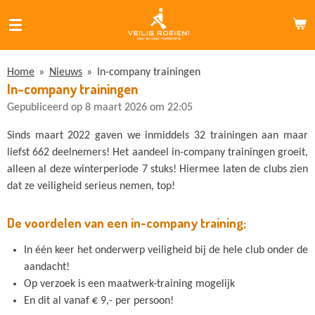
Ga
direct
naar
de
Home
»
Nieuws
»
In-company trainingen
hoofdinhoud
In-company trainingen
Gepubliceerd op 8 maart 2026 om 22:05
Sinds maart 2022 gaven we inmiddels 32 trainingen aan maar
liefst 662 deelnemers! Het aandeel in-company trainingen groeit,
alleen al deze winterperiode 7 stuks! Hiermee laten de clubs zien
dat ze veiligheid serieus nemen, top!
De voordelen van een in-company training;
In één keer het onderwerp veiligheid bij de hele club onder de
aandacht!
Op verzoek is een maatwerk-training mogelijk
En dit al vanaf € 9,- per persoon!