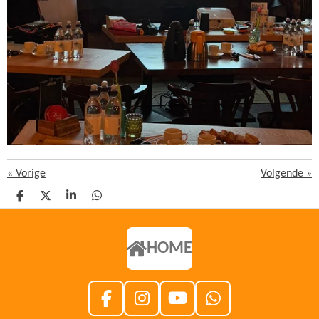
«
Vorige
Volgende
»
D
D
S
D
E
E
H
E
L
E
A
L
E
L
R
E
N
E
N
HOME
F
I
Y
W