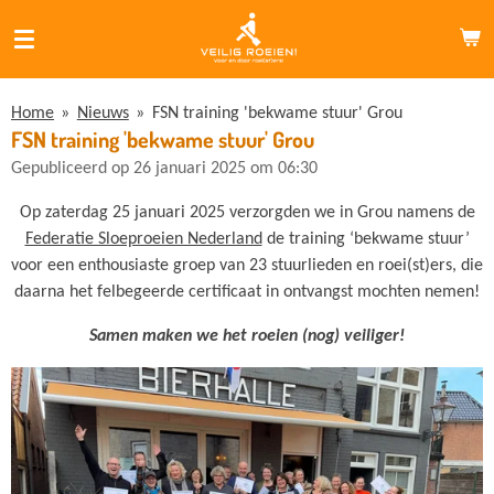
Ga
direct
naar
de
Home
»
Nieuws
»
FSN training 'bekwame stuur' Grou
hoofdinhoud
FSN training 'bekwame stuur' Grou
Gepubliceerd op 26 januari 2025 om 06:30
Op zaterdag 25 januari 2025 verzorgden we in Grou
namens de
Federatie Sloeproeien Nederland
de training ‘bekwame stuur’
voor een enthousiaste groep van 23 stuurlieden en roei(st)ers, die
daarna het felbegeerde certificaat in ontvangst mochten nemen!
Samen maken we het roeien (nog) veiliger!