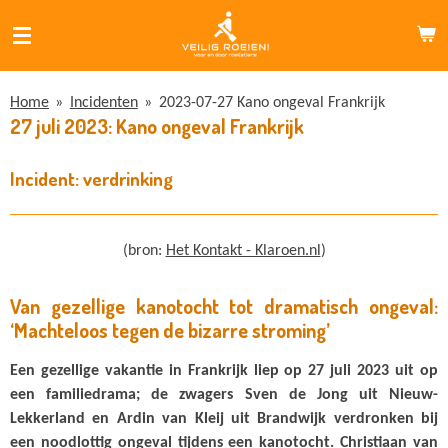
Ga
direct
naar
de
Home
»
Incidenten
»
2023-07-27 Kano ongeval Frankrijk
hoofdinhoud
27 juli 2023: Kano ongeval Frankrijk
Incident: verdrinking
(bron:
Het Kontakt - Klaroen.nl
)
Van gezellige kanotocht tot dramatisch ongeval:
‘Machteloos tegen de bizarre stroming’
Een gezellige vakantie in Frankrijk liep op 27 juli 2023 uit op
een familiedrama; de zwagers Sven de Jong uit Nieuw-
Lekkerland en Ardin van Kleij uit Brandwijk verdronken bij
een noodlottig ongeval tijdens een kanotocht. Christiaan van