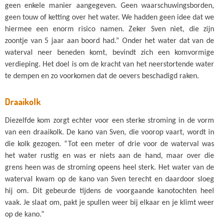
geen enkele manier aangegeven. Geen waarschuwingsborden,
geen touw of ketting over het water. We hadden geen idee dat we
hiermee een enorm risico namen. Zeker Sven niet, die zijn
zoontje van 5 jaar aan boord had.” Onder het water dat van de
waterval neer beneden komt, bevindt zich een komvormige
verdieping. Het doel is om de kracht van het neerstortende water
te dempen en zo voorkomen dat de oevers beschadigd raken.
Draaikolk
Diezelfde kom zorgt echter voor een sterke stroming in de vorm
van een draaikolk. De kano van Sven, die voorop vaart, wordt in
die kolk gezogen. “Tot een meter of drie voor de waterval was
het water rustig en was er niets aan de hand, maar over die
grens heen was de stroming opeens heel sterk. Het water van de
waterval kwam op de kano van Sven terecht en daardoor sloeg
hij om. Dit gebeurde tijdens de voorgaande kanotochten heel
vaak. Je slaat om, pakt je spullen weer bij elkaar en je klimt weer
op de kano.”