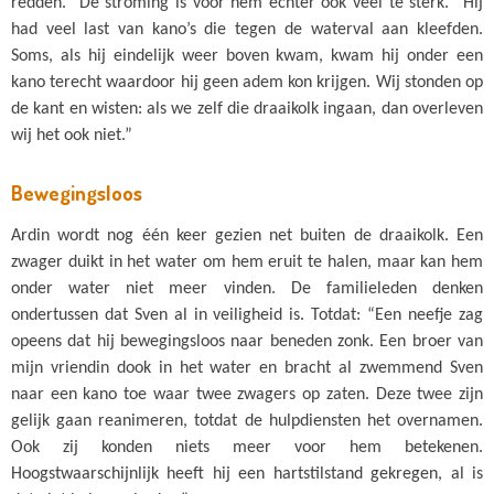
redden.” De stroming is voor hem echter ook veel te sterk. “Hij
had veel last van kano’s die tegen de waterval aan kleefden.
Soms, als hij eindelijk weer boven kwam, kwam hij onder een
kano terecht waardoor hij geen adem kon krijgen. Wij stonden op
de kant en wisten: als we zelf die draaikolk ingaan, dan overleven
wij het ook niet.”
Bewegingsloos
Ardin wordt nog één keer gezien net buiten de draaikolk. Een
zwager duikt in het water om hem eruit te halen, maar kan hem
onder water niet meer vinden. De familieleden denken
ondertussen dat Sven al in veiligheid is. Totdat: “Een neefje zag
opeens dat hij bewegingsloos naar beneden zonk. Een broer van
mijn vriendin dook in het water en bracht al zwemmend Sven
naar een kano toe waar twee zwagers op zaten. Deze twee zijn
gelijk gaan reanimeren, totdat de hulpdiensten het overnamen.
Ook zij konden niets meer voor hem betekenen.
Hoogstwaarschijnlijk heeft hij een hartstilstand gekregen, al is