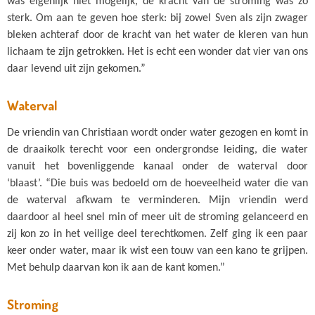
was eigenlijk niet mogelijk, de kracht van de stroming was zo
sterk. Om aan te geven hoe sterk: bij zowel Sven als zijn zwager
bleken achteraf door de kracht van het water de kleren van hun
lichaam te zijn getrokken. Het is echt een wonder dat vier van ons
daar levend uit zijn gekomen.”
Waterval
De vriendin van Christiaan wordt onder water gezogen en komt in
de draaikolk terecht voor een ondergrondse leiding, die water
vanuit het bovenliggende kanaal onder de waterval door
‘blaast’. “Die buis was bedoeld om de hoeveelheid water die van
de waterval afkwam te verminderen. Mijn vriendin werd
daardoor al heel snel min of meer uit de stroming gelanceerd en
zij kon zo in het veilige deel terechtkomen. Zelf ging ik een paar
keer onder water, maar ik wist een touw van een kano te grijpen.
Met behulp daarvan kon ik aan de kant komen.”
Stroming