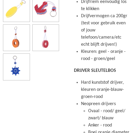
Drijfriem eenvoudig los
te klikken
Drijfvermogen ca 200gr
(test voor gebruik even
of jouw
telefoon/camera/etc
echt blijft drijven!)
Kleuren: geel - oranje -
rood - groen/geel
DRIJVER SLEUTELBOS
Hard kunststof drijver,
kleuren oranje-blauw-
groen-rood
Neopreen drijvers
Ovaal - rood/ geel/
zwart/ blauw
Anker - rood
Boei oranje diameter