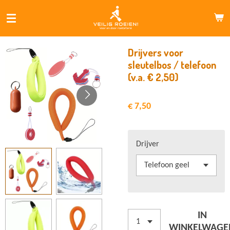
Ga
direct
naar
de
Drijvers voor
hoofdinhoud
sleutelbos / telefoon
(v.a. € 2,50)
€ 7,50
Drijver
IN
WINKELWAGE