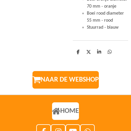
70 mm - oranje
Boei rood diameter
55 mm - rood
Stuurrad - blauw
D
D
S
D
E
E
H
E
L
E
A
L
E
L
R
E
N
E
N
NAAR DE WEBSHOP
HOME